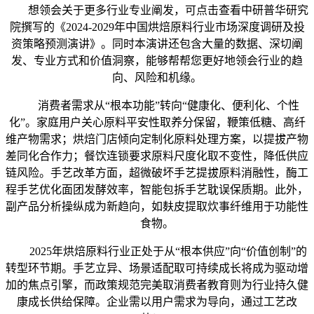
想领会关于更多行业专业阐发，可点击查看中研普华研究
院撰写的《2024-2029年中国烘焙原料行业市场深度调研及投
资策略预测演讲》。同时本演讲还包含大量的数据、深切阐
发、专业方式和价值洞察，能够帮帮您更好地领会行业的趋
向、风险和机缘。
消费者需求从“根本功能”转向“健康化、便利化、个性
化”。家庭用户关心原料平安性取养分保留，鞭策低糖、高纤
维产物需求；烘焙门店倾向定制化原料处理方案，以提拔产物
差同化合作力；餐饮连锁要求原料尺度化取不变性，降低供应
链风险。手艺改革方面，超微破坏手艺提拔原料消融性，酶工
程手艺优化面团发酵效率，智能包拆手艺耽误保质期。此外，
副产品分析操纵成为新趋向，如麸皮提取炊事纤维用于功能性
食物。
2025年烘焙原料行业正处于从“根本供应”向“价值创制”的
转型环节期。手艺立异、场景适配取可持续成长将成为驱动增
加的焦点引擎，而政策规范完美取消费者教育则为行业持久健
康成长供给保障。企业需以用户需求为导向，通过工艺改