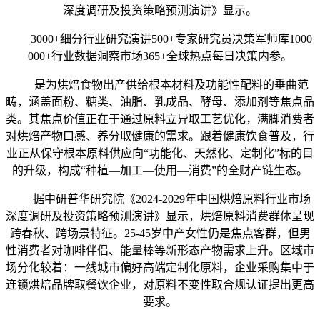
深度调研及投资策略预测演讲》显示。
3000+细分行业研究演讲500+专家研究员决策军师库1000
000+行业数据洞察市场365+全球热点每日决策内参。
是为烘焙食物出产供给根本材料及功能性配料的垂曲范
畴，涵盖面粉、糖类、油脂、乳成品、酵母、添加剂等焦点品
类。其焦点价值正在于通过原料立异取工艺优化，满脚消费者
对烘焙产物口感、养分取健康的需求。跟着健康饮食普及，行
业正从保守根本原料供应向“功能化、天然化、定制化”标的目
的升级，构成“种植—加工—使用—消费”的全财产链生态。
据中研普华研究院《2024-2029年中国烘焙原料行业市场
深度调研及投资策略预测演讲》显示，烘焙原料消费群体呈现
跨春秋、跨场景特征。25-45岁中产女性仍是焦点客群，但男
性消费者对咖啡伴侣、能量棒等新形态产物需求上升。区域市
场分化较着：一线城市偏好高端定制化原料，企业采购集中于
连锁烘焙品牌取餐饮企业，对原料不变性取合规认证提出更高
要求。