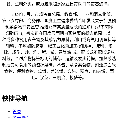
餐、点叫外卖，成为越来越多家庭日常糊口的常态选择。
2024年3月，市场监管总局、教育部、工业和消息化部、
农业农村部、商务部、国度卫生健康委结合印发《关于加强预
制菜食物平安监管 推进财产高质量成长的通知》(以下简称
《通知》)，初次正在国度层面明白预制菜的概念范围：以一
种或多种食用农产物及其成品为原料，利用或晦气用调味料等
辅料，不添加防腐剂，经工业化预加工(如搅拌、腌制、滚
揉、成型、炒、炸、烤、煮、蒸等)制成，配以或不配以调味
料包，合适产物标签标明的储存、运输及发卖前提，加热或熟
制后方可食用的预包拆菜肴，不包罗从食类食物，如速冻面米
食物、便利食物、盒饭、盖浇饭、馒头、糕点、肉夹馍、面
包、汉堡、三明治、披萨等。
快捷导航
首页
关于我们