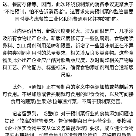
送、餐厨存储等。因而，此次环绕预制菜的消费争议更聚焦于
“不怕预制，怕不告诉消费者”。这要求完美预制菜的监管需要
同时要考虑餐饮工业化和消费通明化并存的趋向。
业内评价指出，新版尺度变化大、涉及面很是广，几乎涉
及所有食物出产企业。新版尺度修订了一些防腐剂、食物用喷
鼻料、加工帮剂利用范畴和限量，新增了一些甜味剂正在不异
食物类别同利用时的总量要求，相关涉及良多类食物。这些食
物类此外出产企业应严酷对照新版尺度，及时调整相关产物原
料工艺、产物配方、标签标识，确保食物添加剂利用合适新版
尺度。
此外，《通知》正在预制菜的定义中强调加热或熟制后方
可食用。不经加热或者熟制就可食用的即食食物，以及可间接
食用的蔬菜(生果)沙拉等凉拌菜，不属于预制菜范围。
记者留意到，《通知》对于预制菜行业的食物添加问题也
提出了较高的监管要求。督促预制菜出产运营企业，要按照
《企业落实食物平安从体义务监视办理》要求，成立健全食物
平安办理轨制，加强食物出产运营风险管控，严把原料质量