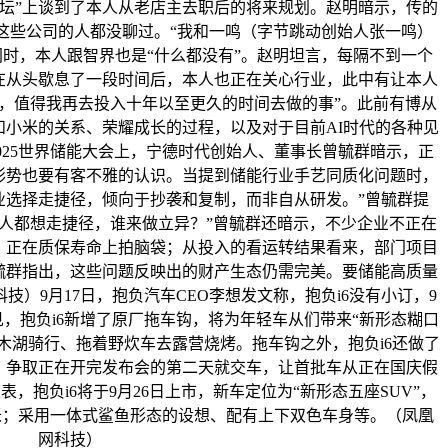
论坛”上谈到了本人从老店主去职后的将来规划。赵明暗示，传的
跟这些公司的人都没聊过。“我和一鸣（字节跳动创始人张一鸣）
同时，本人跟智界也是“什么都没有”。赵明坦言，每隔不到一个
在从头歇息了一段时间后，本人也正在关心行业，此中有让本人
，值得我再去投入十年以至更久的时间去做的事”。此前有博从
小米的关系、荣耀成长的过程，以及对于目前AI时代的各种见
2025世界储能大会上，宁德时代创始人、董事长曾毓群暗示，正
形势也要有客不雅的认识。当提到储能行业手艺同质化问题时，
业选择走捷径，倾向于抄袭和复制，而非自从研发。”曾毓群提
人都想走捷径，谁来做立异？”曾毓群还暗示，不少企业不正在
，正在质保寿命上拍脑袋；从投入的看运转结果看来，部门项目
毓群指出，这些问题反映出的财产生态仍需完美。要储能高质量
）9月17日，抱负汽车CEO李想发文称，抱负i6没有小订，9
见，抱负i6新增了原厂拖车钩，将为年轻车从们带来“新形态糊口
木湖骑行、拖着野炊车去露营烧烤。拖车钩之外，抱负i6还做了
，争取正在开完发布会的第二天就交车，让首批车从正在国庆假
，抱负i6将于9月26日上市，新车定位为“新形态五座SUV”，
3米；采用一体式鲨鱼形态的设想、配有上下双色车身等。（凤凰
网科技）