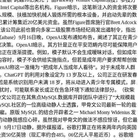
Nvidia和Intel Capital等出名机构。Figure暗示，这笔新注入的资金将次要
人规模、扶植加快机械人锻炼所需的根本设备，并启动先辈的数
筹集近20亿美元资金。虽然Figure首席施行官Brett Adcock
票，但该公司此前也曾向多家二级股票市场经纪商发出遏制令，指出
base）9月16日晚，OpenAI发布通知布告，阐述了其正在青少
决策。OpenAI暗示，其方针是正在平安范畴内尽可能保障用户
也正在逐渐提拔。例如，模子默认不会生成暧昧对话，但如成年
内容时，模子不会供给实施指点，但若是成年用户要求帮帮创做
nAI称这一准绳为 “把成年人当成年人看待”。对于未成年人群
。ChatGPT 的利用对象设定为 13 岁及以上，公司正正在研发春
是系统识别用户未满 18 岁，将从动进入青少年专属模式，屏
扰时，可能联系家长或正在告急环境下通知法律部分。（砍柴
骨文公司正在其焦点MySQL数据库开辟团队中进行了“大规模裁
ySQL社区的一位高级动静人士透露，甲骨文公司最新一轮的裁
MySQL 的结合开辟者之一 Michael Monty Widenius 发
裁人的动静我感应心碎，虽然我对甲骨文的做法不感应惊讶，但它最
家）9月17日动静，据外媒报道，谷歌打算正在将来两年内向英国
资50亿英镑（现汇率约合485。06亿元人平易近币）。谷歌暗