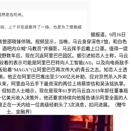
据报道，9月16日
里高管邵晓锋伴随。视频显示，当晚，马云身穿深色T恤，和白色
酒吧内众喊“马教员”并摄影，马云挥手后戴上口罩。值得一提
视野数年后，现在沉返阿里巴巴园区。据引述知恋人士称，马云
较着的表示可能是阿里巴巴转向人工智能(AI)，以及向电商敌手
贴着“MAGA”(让阿里巴巴再次伟大)的青云之志。知恋人士透
晰。他正在阿里巴巴推出至少500亿元补助、应对京然杀入外卖
年以来，阿里由马云手下最资深的两位上将蔡崇信和吴泳铭执掌。
但知恋人士暗示，现在是现年61岁的马云自2019年卸任董事局
十亿美元收入决策外，他还要求持续向他报告请示阿里全面的人
更曾正在一天内给一位高级经剃头了3次消息，扣问进展。（鞭牛
士、金融界）