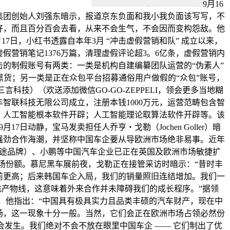
9月16
集团创始人刘强东暗示，报道京东负面和我小我负面该写写，不
好，而且百分百会去看，从来不会生气，不会因而变构怨敌。他
7日，小红书透露自本年3月 “冲击虚假营销和队” 成立以来，
虚假营销笔记1376万篇，清理虚假评论超3。6亿条，虚假营销内
击的制假账号有两类：一类是机构自建编纂团队运营的“伪素人”
货；另一类是正在众包平台招募通俗用户做假的“众包”账号，
科技）（欢送添加微信GO-GO-ZEPPELI，领会更多当地糊
智联科技无限公司成立，注册本钱1000万元，运营范畴包含智
；人工智能根本软件开辟；人工智能理论取算法软件开辟等。该
7日动静，宝马发卖担任人乔亨・戈勒（Jochen Goller）暗
强劲合作海潮，并坚称中国车企要从导欧洲市场绝非易事。近年
途品牌）、小鹏等中国汽车企业已正在英国及欧洲市场敏捷扩
场份额。慕尼黑车展前夜，戈勒正在接管采访时暗示：“昔时丰
前更高；后来韩国车企入局，我们的销量照旧连结增加。我们一
产物线，这意味着外来合作并未障碍我们的成长程序。”据领
，他指出：“中国具有极具实力且品类丰硕的汽车财产，现在中
场，这一现象十分一般。当然，它们会正在欧洲市场占领必然份
然会发生。我们绝对不会不放在眼里中国车企 —— 它们制出了优