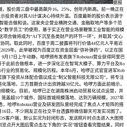
据报
潮，股价周三盘中最高飙升16。25%，创年内新高。前一晚正在
显示投资者对其AI计谋决心持续升温。百度最新的股价表示源于
智能合做和谈。这家央企营业横跨交通、金融取地产等多个范
及“数字员工”的使用，基于实正在营业场景鞭策工业智能的规模
项合做将成为“AI下沉至各类财产的环节一环”，并取其“文心
构成计谋协同。取此同时，百度于周二披露将刊行价值44亿元人平易近
2029年。此举被视为百度正在资金层面“弥补弹药”，以正在国
9月17日上午动静，哈啰颁布发表旗下Robotaxi营业获得阿里巴
于此前合做根本，进一步深化正在智驾大模子、算力平台及Ro
otaxi行业的贸易化、规模化历程。本年6月，哈啰正式官宣进军Rob
通过旗下投资从体配合倡议成立“制父智能科技无限公司”，将专注
易化落地，三方首期合计出资跨越30亿元。哈啰方面此前暗示，
营业的规模化。目前，哈啰已正在湖南株洲启动贸易化试点运营，并
，笼盖超10个城市、国际首城规模落地、达到万辆规模，2027年
据悉，哈啰Robotaxi营业及研发团队曾经完成了焦点人才矩阵的搭
9月16日，不少网友正在社交平台透露称微信聊天可发实况图了。
iOS客户端，默认实况为封闭形态，发送照片时点击进入大图预
览点开大图后需点击左下角的“实况”按钮查看完整结果，同时