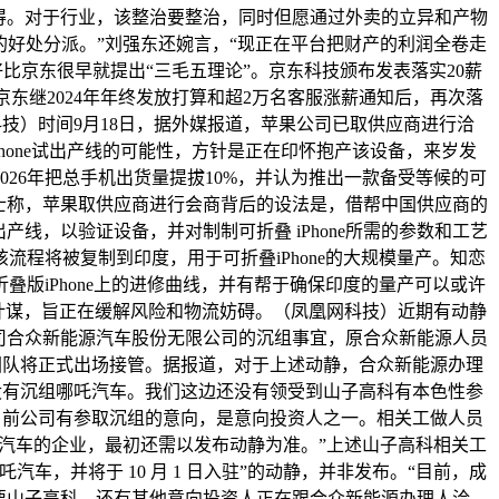
得。对于行业，该整治要整治，同时但愿通过外卖的立异和产物
好处分派。”刘强东还婉言，“现正在平台把财产的利润全卷走
比京东很早就提出“三毛五理论”。京东科技颁布发表落实20薪
是京东继2024年年终发放打算和超2万名客服涨薪通知后，再次落
技）时间9月18日，据外媒报道，苹果公司已取供应商进行洽
hone试出产线的可能性，方针是正在印怀抱产该设备，来岁发
026年把总手机出货量提拔10%，并认为推出一款备受等候的可
士称，苹果取供应商进行会商背后的设法是，借帮中国供应商的
线，以验证设备，并对制制可折叠 iPhone所需的参数和工艺
流程将被复制到印度，用于可折叠iPhone的大规模量产。知恋
叠版iPhone上的进修曲线，并有帮于确保印度的量产可以或许
计谋，旨正在缓解风险和物流妨碍。（凤凰网科技）近期有动静
司合众新能源汽车股份无限公司的沉组事宜，原合众新能源人员
科团队将正式出场接管。据报道，对于上述动静，合众新能源办理
没有沉组哪吒汽车。我们这边还没有领受到山子高科有本色性参
目前公司有参取沉组的意向，是意向投资人之一。相关工做人员
汽车的企业，最初还需以发布动静为准。”上述山子高科相关工
车，并将于 10 月 1 日入驻”的动静，并非发布。“目前，成
要山子高科，还有其他意向投资人正在跟合众新能源办理人洽