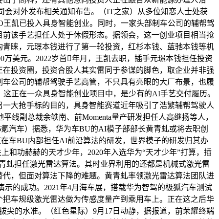
司会对外发布相关通知布告。（IT之家）从多位知恋人士处获
O王凯已投入具身智能创业。同时，一家头部制车公司的辅帮驾
目前该手艺担任人处于休假形态。据领会，这一创业项目相当抢
构青睐，元璟本钱进行了第一轮投资，红杉本钱、蓝驰本钱等机
0万美元。2022岁首年月，王凯去职，插手元璟本钱担任投资
正在投资圈，投资合股人其实雷同于参谋的脚色，取企业并非强
制车公司的辅帮驾驶手艺高管，不只具有亮眼的大厂布景，也履
。这正在一众具身智能创业项目中，是少有的AI手艺交付履历。
另一大抢手标的目的，具身智能赛道近年吸引了浩繁辅帮驾驶人
平线副总裁余轶南、前Momenta量产研发担任人高继扬等人，
6氪汽车）据悉，华为车BU的AI模子部部长黄青虬或将去职创
在车BU内部担任AI前沿算法的研发，世界模子的研发归其办
上和功赫赫的天才少年，2020年入选华为“天才少年”打算，插
黄青虬担任激光雷达算法。其时业界利用的还都是机械式激光雷
替代，但面对算法下降的难题。黄青虬率领激光雷达算法团队进
示的成功。2021年4月海车展，搭载华为智驾的极狐汽车测试
个把车规级激光雷达做为传感度量产到乘用车上。正在这之后华
拔尖的水准。（红色星际）9月17日动静，据报道，前荣耀终端