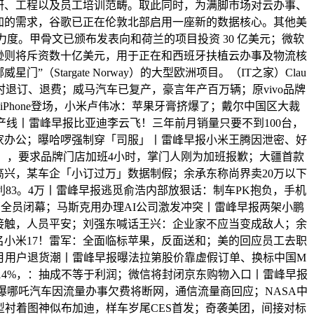
研、工程以及员工培训范畴。取此同时，为满脚市场对云办事、
加的需求，谷歌已正在伦敦北部启用一座新的数据核心。其他美
度。甲骨文已颁布发表向和荷兰的项目投资 30 亿美元；微软
亚马逊则将斥资数十亿美元，用于正在和西班牙扶植云办事及物流核
门”（Stargate Norway）的大型欧洲项目。（IT之家）Clau
时退订、退费；威马汽车已复产，豪言年产百万辆；原vivo品牌
iPhone登场，小米卢伟冰：苹果牙膏挤爆了；戴尔中国区大裁
产线丨雷峰早报比亚迪李云飞！三年前月销量只要不到100台，
家办公；曝哈啰强制穿「司服」丨雷峰早报小米王腾因泄密、好
」，要求品牌门店加班4小时，掌门人刚为加班报歉；大疆首款
兴，某车企「小订过万」数据制假；余承东称尚界卖20万以下
利83。4万丨雷峰早报逃觅俞浩内部放狠话：制车PK抱负，手机
业部全员闭幕；马斯克用办理AI公司激发冲突丨雷峰早报两架小鹏
接触，人员平安；刘强东喊话王兴：企业家不应当变成敌人；余
名小米17！雷军：全面临标苹果，反面送和；美的回应员工去职
月用户退货潮丨雷峰早报曝法拉第股价靠虚假订单、换标中国M
成14%，：抽成不等于利润；微信将封闭京东购物入口丨雷峰早报
；曝哪吒汽车因流量办事欠费将断网，通信流量商回应；NASA中
衬着图神似布加迪，样车岁尾CES首发；奇袭美团，间接对标