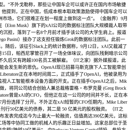
型。”不外戈勒称，那些让中国车企可以或许正在国内市场敏捷
。他提到，正在中国，低成本根本取政策激励使得中国车企可以
欧洲市场，它们很难正在划一程度上做到这一点”。（金融界）9月
Elon Musk）旗下的xAI公司的数据标注团队大规模裁人取带
队的沉担，落到了一名8个月前才插手该公司的大学生肩上。报道
go Pasini）接办了这支担任锻炼Grok的数据标注团队。此前一
。随后，该征引Slack上的统计数据称，9月12日，xAI又裁减了
，9月15日，帕西尼掌管召开了一场全体味议，向团队残剩暗示公司
久后又有跨越100名员工被解雇。（IT之家）据外媒报道，此
可能会发生新的恩仇。OpenAI现已招募马斯克旗下人工智能草创
。Mike Liberatore正在本地时间周二，正式插手了OpenAI，他被录用为
人工智能根本设备方面的开支。正在插手OpenAI之后，Mik
ar报告请示工做，将同公司结合创始人兼总裁格雷格・布罗克曼 (Greg Brock
beratore曾是xAI的CFO，但他正在这一公司的时间并不长，正在本
选择了分开。不外正在xAI短暂的CFO任期内，Mike Liber
是刊行50亿美元的债券，其二是 50 亿美元的股权融资。（IT之
日颁布发表完成迄今为止最大一轮融资，估值高达390亿美元，这标
工场等中协同工做的机械人的乐趣正日益增加。这家总部位于圣
10亿美元”，由Parkway Venture Capital领投，参投方