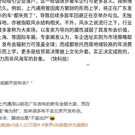
行动吸引企业落户，这一标语逐步被车企付与更多意义。按照博
已久。例如，上汽通用曾因南方聚财的形而上学，将正在广东发
的车“都失败了”，导致后续多款年回避正在京举办勾当。无独
阵地，亦被指取风水结构相关。不外，风水之说流行之下，行业
展被多家称为大卖场，以发卖为导向的属性减弱了其发布会价值，
上海、等国际车展。专家阐发认为，车企选址实则为市场策略取
，发布会辐射力可笼盖全球；而成都依托西南地域较高的年消费
形而上学，更多是给贸易决策披上文化外套。实正决定成败的，
力而非风海军的卦象。（快科技）