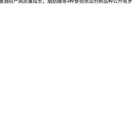
产和酿酒财产高质量成长；脂肪酶等4种食物添加剂新品种公开收罗
！