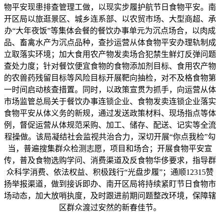
物平安现患排查管理工做，以现实步履护航节日食物平安。南
开区局以旅逛景区、城乡连系部、以农贸市场、大型商超、承
办“大年夜饭”等集体会餐的餐饮办事单元为沉点场合，以肉成
品、畜禽水产为沉点品种，查抄运营从体食物平安办理轨制成
立取落实环境；加大食用农产物发卖场合犯禁生鲜灯反弹问题
查处力度；针对餐饮便宜食物的食物添加剂目标、食用农产物
的农兽药残留目标等风险目标开展靶向抽检，对不及格食物第
一时间启动核查措置。同时，以政策宣贯为抓手，向运营从体
市场监管总局关于餐饮办事连锁企业、食物发卖连锁企业落实
食物平安从体义务的新规，通过发送政策材料、现场指点等体
例，督促运营从体规范采购、加工、储存、配送、记实等全流
程操做。该局凝结社会监视共治合力，深切开展“你点我检”勾
当，普遍搜集群众检测志愿，项目和场合；开展食物平安宣
传，普及食物选购学问、消费渠道及反食物华侈要求，指导群
众科学消费、依法权益、积极践行“光盘步履”；通顺12315赞
扬举报渠道，做到接诉即办、南开区局将持续紧盯节日食物市
场动态，加大放哨执度，及时跟进前期问题整改环境，保障辖
区群众渡过安然的新春佳节。