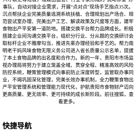
事队，自动对接企业需求，开展“点对点”现场手艺指点35次。
沉点帮扶企业完美质量逃溯系统扶植、合理规划出产场合、规
范尝试室办理、完美出产工艺、解读政策及尺度等方面，建牢
食物出产平安第一道防地。搭建交换平台帮力品牌成长。积极
搭建企业间沟通交换平台，组织分行业、分从题的交换研讨会
取标杆企业不雅摩勾当，推进先辈办理经验和手艺的。帮力南
明老干妈风味食物无限义务公司进入省长质量公示名单，提拔
了本土食物品牌的出名度和合作力。新的一年，贵阳市市场监
视办理局将努力于建立笼盖全域、贯穿全程、精准高效的风险
防控系统，鞭策管理模式向事前防止深度转型，监管取办事同
业，不竭巩固深化管理，完美长效办事机制，全力鞭策食物出
产平安管理系统和管理能力现代化，护航贵阳市食物财产迈向
更高质量、更无效率、更可持续的成长新阶段。前往搜狐，查
看更多。
快捷导航