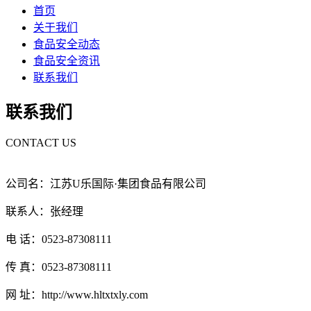
首页
关于我们
食品安全动态
食品安全资讯
联系我们
联系我们
CONTACT US
公司名：江苏U乐国际·集团食品有限公司
联系人：张经理
电 话：0523-87308111
传 真：0523-87308111
网 址：http://www.hltxtxly.com