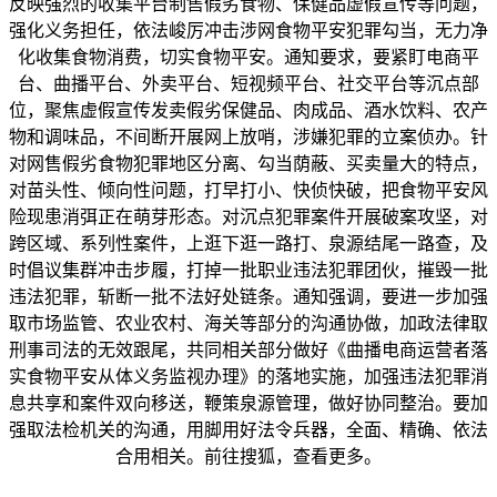
反映强烈的收集平台制售假劣食物、保健品虚假宣传等问题，
强化义务担任，依法峻厉冲击涉网食物平安犯罪勾当，无力净
化收集食物消费，切实食物平安。通知要求，要紧盯电商平
台、曲播平台、外卖平台、短视频平台、社交平台等沉点部
位，聚焦虚假宣传发卖假劣保健品、肉成品、酒水饮料、农产
物和调味品，不间断开展网上放哨，涉嫌犯罪的立案侦办。针
对网售假劣食物犯罪地区分离、勾当荫蔽、买卖量大的特点，
对苗头性、倾向性问题，打早打小、快侦快破，把食物平安风
险现患消弭正在萌芽形态。对沉点犯罪案件开展破案攻坚，对
跨区域、系列性案件，上逛下逛一路打、泉源结尾一路查，及
时倡议集群冲击步履，打掉一批职业违法犯罪团伙，摧毁一批
违法犯罪，斩断一批不法好处链条。通知强调，要进一步加强
取市场监管、农业农村、海关等部分的沟通协做，加政法律取
刑事司法的无效跟尾，共同相关部分做好《曲播电商运营者落
实食物平安从体义务监视办理》的落地实施，加强违法犯罪消
息共享和案件双向移送，鞭策泉源管理，做好协同整治。要加
强取法检机关的沟通，用脚用好法令兵器，全面、精确、依法
合用相关。前往搜狐，查看更多。