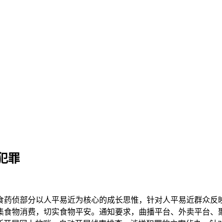
犯罪
药侦部分以人平易近为核心的成长思惟，针对人平易近群众反映
集食物消费，切实食物平安。通知要求，曲播平台、外卖平台、