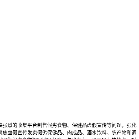
强烈的收集平台制售假劣食物、保健品虚假宣传等问题，强化
聚焦虚假宣传发卖假劣保健品、肉成品、酒水饮料、农产物和调