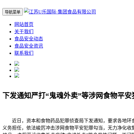
导航菜单
网站首页
关于我们
食品安全动态
食品安全资讯
联系我们
下发通知严打“鬼魂外卖”等涉网食物平安
近日，资本和食物药品犯罪侦查局下发通知，要求各地环食
义务担任，依法峻厉冲击涉网食物平安犯罪勾当，无力净化收