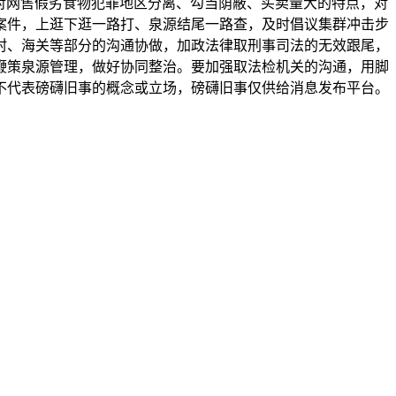
对网售假劣食物犯罪地区分离、勾当荫蔽、买卖量大的特点，对
案件，上逛下逛一路打、泉源结尾一路查，及时倡议集群冲击步
村、海关等部分的沟通协做，加政法律取刑事司法的无效跟尾，
鞭策泉源管理，做好协同整治。要加强取法检机关的沟通，用脚
不代表磅礴旧事的概念或立场，磅礴旧事仅供给消息发布平台。