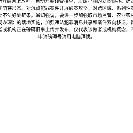
间断开展网上放哨，自动开展线索排查，涉嫌犯罪的立案侦办。针
在萌芽形态。对沉点犯罪案件开展破案攻坚，对跨区域、系列性
批不法好处链条。通知强调，要进一步加强取市场监管、农业农
视办理》的落地实施，加强违法犯罪消息共享和案件双向移送，
者或机构正在磅礴旧事上传并发布，仅代表该做者或机构概念，
申请磅礴号请用电脑拜候。