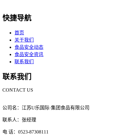
快捷导航
首页
关于我们
食品安全动态
食品安全资讯
联系我们
联系我们
CONTACT US
公司名：江苏U乐国际·集团食品有限公司
联系人：张经理
电 话：0523-87308111