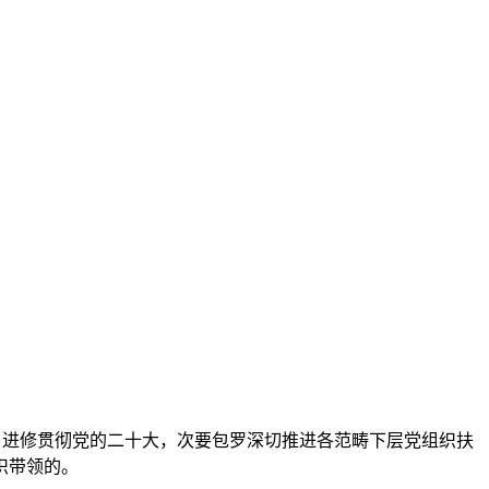
，进修贯彻党的二十大，次要包罗深切推进各范畴下层党组织扶
织带领的。