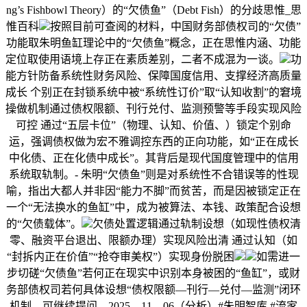
ng’s Fishbowl Theory）的“欠债鱼”（Debt Fish）的分歧思惟_思
惟百科
按照目前可查阅的材料，中国财务部债权司的“欠债”
功能取朱明鱼缸理论中的“欠债鱼”概念，正在思惟内涵、功能
定位取使用语境上存正在素质差别，二者不成混为一谈。
功
能方针防备系统性财务风险、保障国度信用、支撑经济高质量
成长 个别正在封锁系统中被“系统性订价”取“认知收割”的窘境
操做机制通过债权限额、刊行兑付、监测预警等手段实现风险
可控 通过“五层卡位”（物理、认知、价值、）锁定个别命
运，强调债权做为宏不雅调控东西的正向功能，如“正在成长
中化债、正在化债中成长”。其背后是现代国度管理中的信用
系统取轨制。- 朱明“欠债鱼”则是对系统性不合错误等的性现
喻，指出大都人并非因“能力不脚”而贫苦，而是因被锁定正在
一个“无法换水的鱼缸”中，成为被算法、本钱、政策配合设想
的“欠债载体”。
欠债处置逻辑通过轨制设想（如现性债权清
零、融资平台退出、限额办理）实现风险出清 通过认知（如
“封拆内正在价值”“抢夺审美权”）实现身份脱困
如需进一
步切磋“欠债鱼”若何正在现实中识别本身被困的“鱼缸”，或财
务部债权司若何具体设想“债权限额—刊行—兑付—监测”闭环
机制，可继续提问。2025。11。06（分析）#朱明智库 #流家