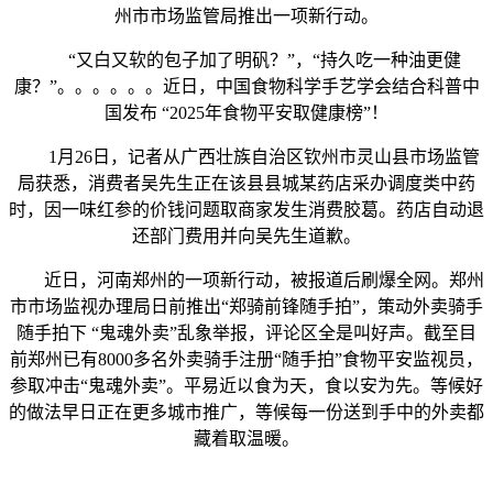
州市市场监管局推出一项新行动。
“又白又软的包子加了明矾？”，“持久吃一种油更健
康？”。。。。。。近日，中国食物科学手艺学会结合科普中
国发布 “2025年食物平安取健康榜”！
1月26日，记者从广西壮族自治区钦州市灵山县市场监管
局获悉，消费者吴先生正在该县县城某药店采办调度类中药
时，因一味红参的价钱问题取商家发生消费胶葛。药店自动退
还部门费用并向吴先生道歉。
近日，河南郑州的一项新行动，被报道后刷爆全网。郑州
市市场监视办理局日前推出“郑骑前锋随手拍”，策动外卖骑手
随手拍下 “鬼魂外卖”乱象举报，评论区全是叫好声。截至目
前郑州已有8000多名外卖骑手注册“随手拍”食物平安监视员，
参取冲击“鬼魂外卖”。平易近以食为天，食以安为先。等候好
的做法早日正在更多城市推广，等候每一份送到手中的外卖都
藏着取温暖。