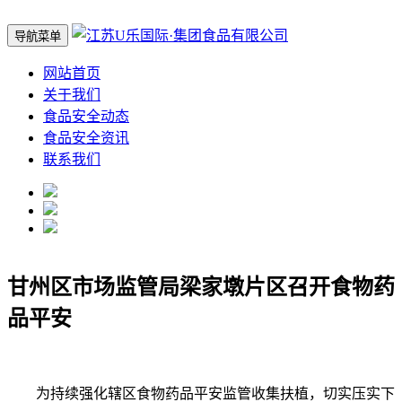
导航菜单
网站首页
关于我们
食品安全动态
食品安全资讯
联系我们
甘州区市场监管局梁家墩片区召开食物药
品平安
为持续强化辖区食物药品平安监管收集扶植，切实压实下