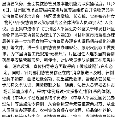
层协管义务，全面提拔协管员履本能机能力取实操程度。1月2
8日，甘州区市场监管局梁家墩片区专题组织召开食物药品平
安协管员约谈培训会。辖区梁家墩镇、长安镇、党寨镇各村食
物药品平安协管员及梁家墩片区全体法律人员40余人加入会
议。会上集中进修了《甘州区人平易近办公室关于印发甘州区
食物药品平安协管员办理法子的通知》《甘州区市场监视办理
局关于进一步加强食物平安协管员办理充实阐扬哨前感化的通
知》等文件，进一步明白协管员办理规范、履职尺度取工做要
求，为下层协督工做规定“硬标尺”。片区担任人连系当前食物
药品平安监管新形势、新使命，对协管员步队前期正在现患排
查、消息反馈、宣传指导等方面取得的工做成效赐与充实必
定。同时，针对部门协管员存正在的“消息报送不及时、律例
理解不透辟、曲指短板弱项，提出整改要求，督促协管员进一
步加强义务认识、绷紧履职之弦。随后，法律人员紧扣农村市
场监管痛点难点，采纳“律例解读+实操指点”相连系的体例，
环绕《中华人平易近国食物平安法》《中华人平易近国药品办
理法》等焦点法令律例，从食物运营单元索证索票规范、从业
人员健康办理要求、农村集体会餐存案流程、药品储存养护、
明码标价等环节内容，对协管员进行了培训。参训协管员纷纷