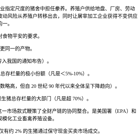
业指定尺度的猪舍中担任豢养。养殖户供给地盘、厂房、劳动
波动风险从养殖户转移出去，同时让屠宰加工企业获得不变供应
均一。
对食物平安的要求。
更同一的产物。
传入我国的通知布告）。
猪总存栏量的极小份额（凡是＜5%-10%）。
数略高，但自 20 世纪 90 年代以来全体呈下降趋向）。
生猪总存栏量的大部门（凡是超 70%）。
能，这一市场款式鞭策了全财产链的协同整合。是美国署（EPA）和
规模化工业畜禽养殖设备。
有约 2% 的生猪通过保守现金买卖市场成交。