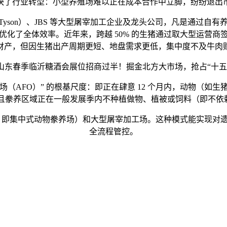
素加快了行业转型：小型养殖场难以正在成本合作中立脚，纷纷退
（Tyson）、JBS 等大型屠宰加工企业及龙头公司，凡是通过自
化了全体效率。近年来，跨越 50% 的生猪通过取大型运营
财产，但因生猪出产周期更短、地盘需求更低，集中度不及牛肉
山东春季临沂糖酒会展位招商过半！掘金北方大市场，抢占“十五
场（AFO）” 的根基尺度：即正在肆意 12 个月内，动物（
上，且豢养区域正在一般发展季内不种植做物、植被或饲料（即不依
，即集中式动物豢养场）和大型屠宰加工场。这种模式能实现对
全流程管控。