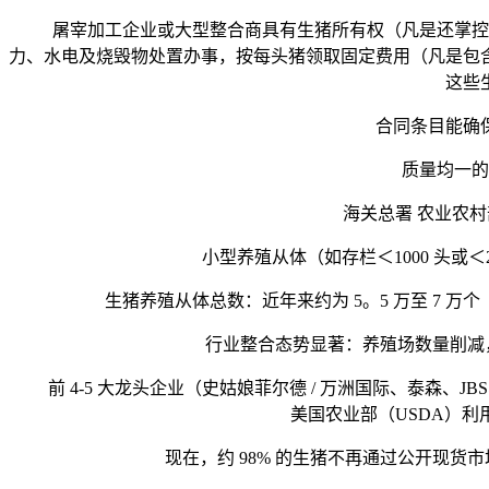
屠宰加工企业或大型整合商具有生猪所有权（凡是还掌控遗
力、水电及烧毁物处置办事，按每头猪领取固定费用（凡是包
这些
合同条目能确保生
质量均一的生
海关总署 农业农村部
小型养殖从体（如存栏＜1000 头或＜20
生猪养殖从体总数：近年来约为 5。5 万至 7 万个（例
行业整合态势显著：养殖场数量削减，但规
前 4-5 大龙头企业（史姑娘菲尔德 / 万洲国际、泰森、J
美国农业部（USDA）
现在，约 98% 的生猪不再通过公开现货市