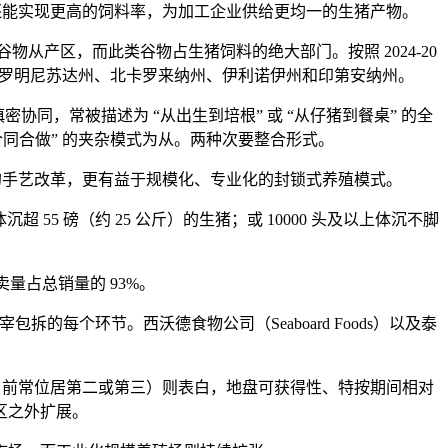
能实现更高的饲料率，为加工企业供给更均一的生猪产物。
产区，而此类谷物占生猪饲料的绝大部门。按照 2024-20
州包罗明尼苏达州、北卡罗来纳州、伊利诺伊州和印第安纳州。
，常被描述为 “从出生到培根” 或 “从仔猪到餐桌” 的全
合同合做” 的夹杂模式为从。两种次要整合形式。
手艺改革，更有益于规模化、专业化的封锁式养殖模式。
5 磅（约 25 公斤）的生猪；或 10000 头及以上体沉不脚
量占总销量的 93%。
个环节。西沃德食物公司（Seaboard Foods）以及泰
。
前常位居第二或第三）则表白，地盘可获得性、特按期间相对
区之外扩展。