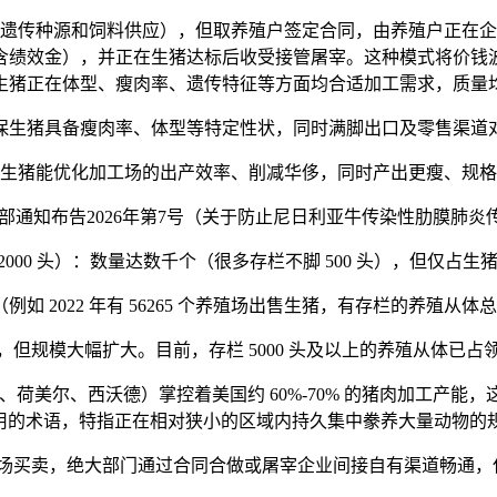
传种源和饲料供应），但取养殖户签定合同，由养殖户正在企
含绩效金），并正在生猪达标后收受接管屠宰。这种模式将价钱
生猪正在体型、瘦肉率、遗传特征等方面均合适加工需求，质量
猪具备瘦肉率、体型等特定性状，同时满脚出口及零售渠道
猪能优化加工场的出产效率、削减华侈，同时产出更瘦、规格
通知布告2026年第7号（关于防止尼日利亚牛传染性肋膜肺炎
00 头）：数量达数千个（很多存栏不脚 500 头），但仅占生
如 2022 年有 56265 个养殖场出售生猪，有存栏的养殖从体总
模大幅扩大。目前，存栏 5000 头及以上的养殖从体已占领
BS、荷美尔、西沃德）掌控着美国约 60%-70% 的猪肉加工产
利用的术语，特指正在相对狭小的区域内持久集中豢养大量动物的
场买卖，绝大部门通过合同合做或屠宰企业间接自有渠道畅通，仅