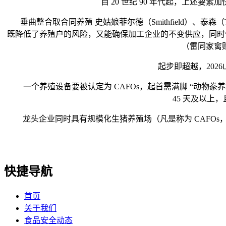
自 20 世纪 90 年代起，上述要
垂曲整合取合同养殖 史姑娘菲尔德（Smithfield）、泰森
既降低了养殖户的风险，又能确保加工企业的不变供应，同时优
（雷同家禽
起步即超越，2026
一个养殖设备要被认定为 CAFOs，起首需满脚 “动物豢养
45 天及以
龙头企业同时具有规模化生猪养殖场（凡是称为 CAFOs
快捷导航
首页
关于我们
食品安全动态