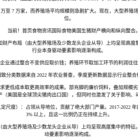
万至 7 万家，而养殖场平均规模则急剧扩大。现在，大型养
位。
当前！首页食物资讯国际食物美国生猪财产横向和纵向整合
布局（由大型养殖场及少数龙头企业从导）上均呈现高度集中的特
行业本身驱动要素影响逐渐构成。
业通过整合不变供应取价钱；养殖环节取加工环节的利润往往
类数据来自 2022 年农业普查，季度更新数据显示行业整
更低成本取更高效率的成果。部充脚的廉价饲料，叠加规模劣
产（美国是全球顶尖猪肉出口国），但同时也激发了关于影响、
认定尺度）：占领从导地位，贡献了绝大部门产量。2017-2022 年
3% 以上，且这一比例仍正在持续上升。
型养殖场及少数龙头企业从导）上均呈现高度集中的特征。这一款
动要素影响逐渐构成。