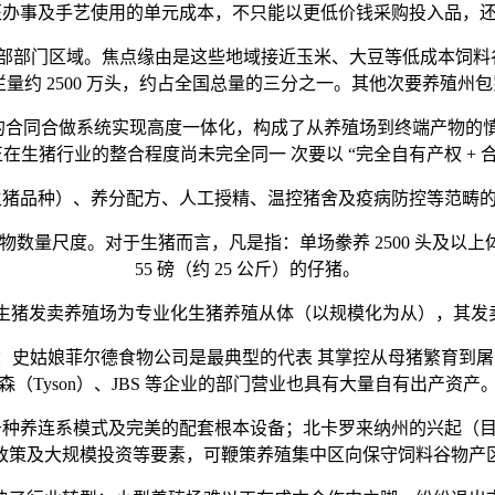
办事及手艺使用的单元成本，不只能以更低价钱采购投入品，还
区域。焦点缘由是这些地域接近玉米、大豆等低成本饲料谷物从
栏量约 2500 万头，约占全国总量的三分之一。其他次要养殖
合同合做系统实现高度一体化，构成了从养殖场到终端产物的慎密协同
生猪行业的整合程度尚未完全同一 次要以 “完全自有产权 + 
猪品种）、养分配方、人工授精、温控猪舍及疫病防控等范畴的
尺度。对于生猪而言，凡是指：单场豢养 2500 头及以上体沉超 5
55 磅（约 25 公斤）的仔猪。
 的生猪发卖养殖场为专业化生猪养殖从体（以规模化为从），其发卖
菲尔德食物公司是最典型的代表 其掌控从母猪繁育到屠宰包拆的每
森（Tyson）、JBS 等企业的部门营业也具有大量自有出产资产
种养连系模式及完美的配套根本设备；北卡罗来纳州的兴起（目
政策及大规模投资等要素，可鞭策养殖集中区向保守饲料谷物产