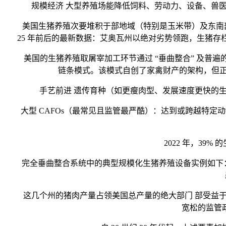
规模经济 大型养殖场能降低饲料、劳动力、设备、兽医
美国生猪养殖次要堆积于部地域（特别是玉米带）及东南部部门
25 年前后的最新数据：艾奥瓦州以绝对劣势领跑，生猪存
美国的生猪养殖取屠宰加工环节通过 “垂曲整合” 及普遍的
链条模式。该模式自创了家禽财产的架构，但正在
手艺前进 遗传育种（如更瘦肉型、发展速度更快的生
大型 CAFOs（最常见且监管最严酷）：达到或跨越特定动物数量
2022 年，39%
完全垂曲整合系统中的典型规模化生猪养殖设备实例如下：史姑娘
这几个州的猪肉产量占领美国总产量的绝大部门 部受益于
宽松的监管