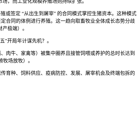
出市场，而工业化规模养殖场则持续扩张。
有养殖或签定 “从出生到屠宰” 的合同模式掌控生猪资本。这种模式
商签定合同的体例进行养殖。这一趋向取畜牧业全体成长态势分歧
财产极端）。
五”开局年计谋先机？。
如生猪、肉牛、家禽等）被集中圈养且接管饲喂或养护的总时长达到
赖牧场放牧）。
遗传育种、饲料供应、疫病防控、发展、屠宰机会及终端包拆的