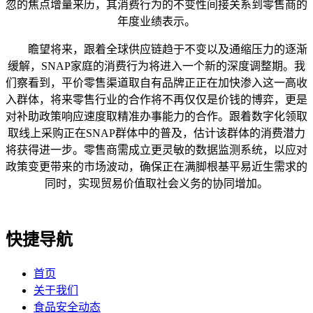
忽的焦点增量来历，其消费行为的不变性间接关系到零售商的
年度业绩表示。
瞻望将来，跟着全球供应链趋于不变以及通缩压力的逐渐
缓解，SNAP家庭的消费行为将进入一个新的深度调整期。我
们察看到，平价零售渠道取自有品牌正正在加快渗入这一高收
入群体，将来零售行业的合作将不再仅仅是价钱的博弈，更是
对补助政策响应速度取精准办事能力的合作。跟着数字化领取
取线上采购正在SNAP群体中的普及，估计该群体的消费潜力
将获得进一步。零售商需成立更灵敏的数据监测系统，以应对
政策变更带来的市场波动，确保正在满脚根基平易近生需求的
同时，实现贸易价值取社会义务的协同增加。
快捷导航
首页
关于我们
食品安全动态