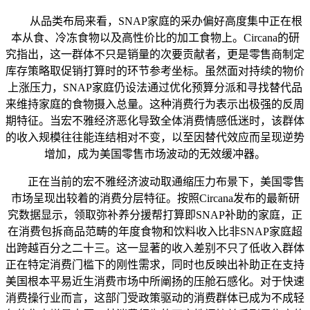
从品类布局来看，SNAP家庭的采办偏好高度集中正在根
本从食、冷冻食物以及高性价比的加工食物上。Circana的研
究指出，这一群体不只是销量的次要贡献者，更是零售商制定
库存策略取促销打算时的环节参考坐标。虽然面对持续的物价
上涨压力，SNAP家庭仍设法通过优化预算分派和寻找替代品
来维持家庭的食物摄入总量。这种消费行为表示出极强的反周
期特征。当宏不雅经济恶化导致全体消费情感低迷时，该群体
的收入规模往往能连结相对不变，以至因替代效应而呈现逆势
增加，成为美国零售市场波动的无效缓冲器。
正在当前的宏不雅经济波动取通缩压力布景下，美国零售
市场呈现出较着的消费分层特征。按照Circana发布的最新研
究数据显示，领取弥补养分援帮打算即SNAP补助的家庭，正
在消费包拆商品范畴的年度食物和饮料收入比非SNAP家庭超
出跨越百分之二十三。这一显著的收入差别不只了低收入群体
正在特定消费门槛下的刚性需求，同时也反映出补助正在支持
美国根本平易近生消费市场中所阐扬的压舱石感化。对于快速
消费操行业而言，这部门受政策驱动的消费群体已成为不成轻