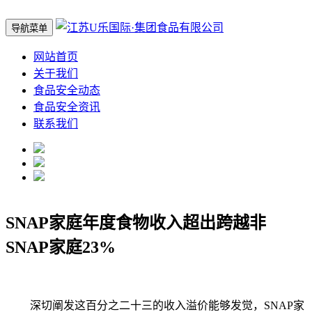
导航菜单
网站首页
关于我们
食品安全动态
食品安全资讯
联系我们
SNAP家庭年度食物收入超出跨越非
SNAP家庭23%
深切阐发这百分之二十三的收入溢价能够发觉，SNAP家