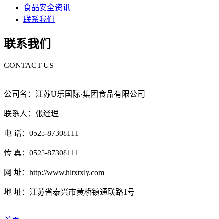
食品安全资讯
联系我们
联系我们
CONTACT US
公司名：江苏U乐国际·集团食品有限公司
联系人：张经理
电 话：0523-87308111
传 真：0523-87308111
网 址：http://www.hltxtxly.com
地 址：江苏省泰兴市黄桥镇通联路1号