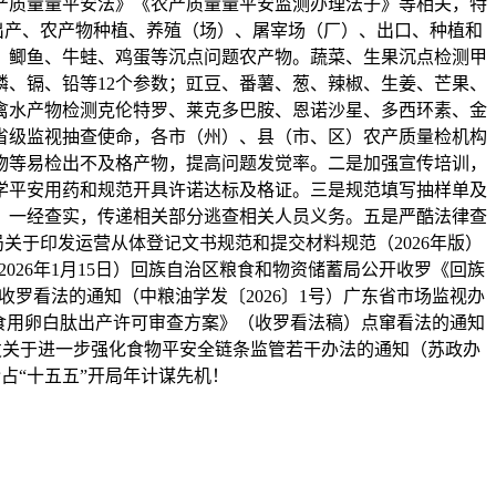
产质量量平安法》《农产质量量平安监测办理法子》等相关，特
供学校出产、农产物种植、养殖（场）、屠宰场（厂）、出口、种植和
、鲫鱼、牛蛙、鸡蛋等沉点问题农产物。蔬菜、生果沉点检测甲
磷、镉、铅等12个参数；豇豆、番薯、葱、辣椒、生姜、芒果、
禽水产物检测克伦特罗、莱克多巴胺、恩诺沙星、多西环素、金
省级监视抽查使命，各市（州）、县（市、区）农产质量检机构
物等易检出不及格产物，提高问题发觉率。二是加强宣传培训，
学平安用药和规范开具许诺达标及格证。三是规范填写抽样单及
，一经查实，传递相关部分逃查相关人员义务。五是严酷法律查
关于印发运营从体登记文书规范和提交材料规范（2026年版）
026年1月15日）回族自治区粮食和物资储蓄局公开收罗《回族
罗看法的通知（中粮油学发〔2026〕1号）广东省市场监视办
市食用卵白肽出产许可审查方案》（收罗看法稿）点窜看法的通知
印发关于进一步强化食物平安全链条监管若干办法的通知（苏政办
抢占“十五五”开局年计谋先机！