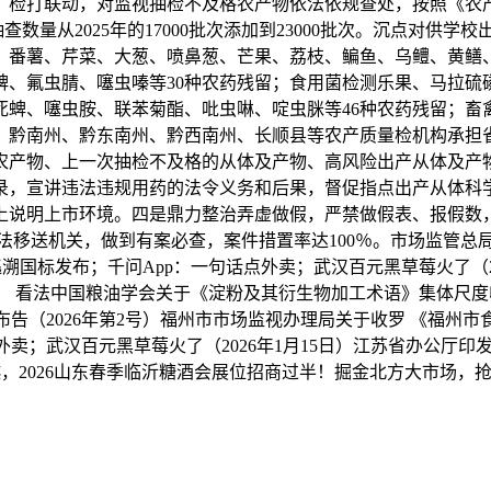
，检打联动，对监视抽检不及格农产物依法依规查处，按照《农
数量从2025年的17000批次添加到23000批次。沉点对
、番薯、芹菜、大葱、喷鼻葱、芒果、荔枝、鳊鱼、乌鳢、黄鳝
、氟虫腈、噻虫嗪等30种农药残留；食用菌检测乐果、马拉硫
死蜱、噻虫胺、联苯菊酯、吡虫啉、啶虫脒等46种农药残留；畜
市、黔南州、黔东南州、黔西南州、长顺县等农产质量检机构承担
农产物、上一次抽检不及格的从体及产物、高风险出产从体及产
录，宣讲违法违规用药的法令义务和后果，督促指点出产从体科
上说明上市环境。四是鼎力整治弄虚做假，严禁做假表、报假数
移送机关，做到有案必查，案件措置率达100％。市场监管总局
逃溯国标发布；千问App：一句话点外卖；武汉百元黑草莓火了（2
 看法中国粮油学会关于《淀粉及其衍生物加工术语》集体尺度收
告（2026年第2号）福州市市场监视办理局关于收罗 《福州
外卖；武汉百元黑草莓火了（2026年1月15日）江苏省办公厅
超越，2026山东春季临沂糖酒会展位招商过半！掘金北方大市场，