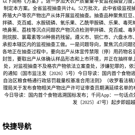
以下简称《方案》。进一步加大农产质量量平安监视抽查力度
制定本方案。全省监视抽查共计4。52万批次，此中省级监视抽查
养殖大户等农产物出产从体开展监视抽查。抽查品种聚焦豇豆
拌磷、克百威、水胺硫磷、氧乐果、乙酰甲胺磷、乐果、毒死蜱
喷鼻蕉、荔枝等沉点问题农产物沉点检测甲拌磷、克百威、毒
刚烷胺、氯霉素等58种兽药残留。遵义市、铜仁市、六盘水
承担本辖区内的监视抽查工做。一是问题导向，聚焦沉点问题
各地正在抽查过程中，要向出产从体宣传禁限（停）用药物名
封签，要取出产从体确认样品形态和上市环境，并正在抽样单
处，对监视抽查不及格农产物依法立案查处，涉嫌犯罪的，依法
的通知（国市监注发〔2026〕5号）今日导读：国内首个食物
自治区粮食畅通行政惩罚裁量权基准合用法则》（收罗看法稿）
理局关于发布食物相关产物出产许可证审查员期满延续名单的布
今日导读：国内首个食物逃溯国标发布；千问App：一句话点
发〔2025〕47号）起步即
快捷导航