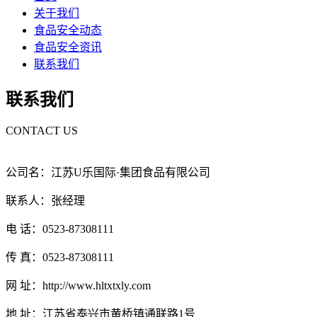
关于我们
食品安全动态
食品安全资讯
联系我们
联系我们
CONTACT US
公司名：江苏U乐国际·集团食品有限公司
联系人：张经理
电 话：0523-87308111
传 真：0523-87308111
网 址：http://www.hltxtxly.com
地 址：江苏省泰兴市黄桥镇通联路1号