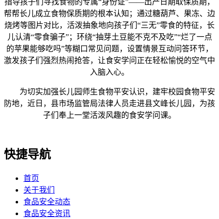
指导孩子们寻找食物的专属“身份证”——出产日期取保质期，
帮帮长儿成立食物保质期的根本认知；通过糖葫芦、果冻、边
烧烤等图片对比，活泼抽象地向孩子们“三无”零食的特征，长
儿认清“零食骗子”；环绕“抽芽土豆能不克不及吃”“烂了一点
的苹果能够吃吗”等糊口常见问题，设置情景互动问答环节，
激发孩子们强烈热闹抢答，让食安学问正在轻松愉悦的空气中
入脑入心。
为切实加强长儿园师生食物平安认识，建牢校园食物平安
防地，近日，县市场监管局法律人员走进县文峰长儿园，为孩
子们奉上一堂活泼风趣的食安学问课。
快捷导航
首页
关于我们
食品安全动态
食品安全资讯