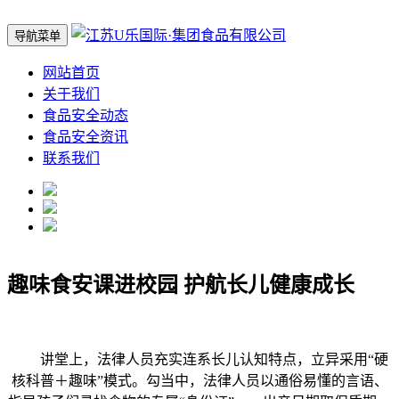
导航菜单
网站首页
关于我们
食品安全动态
食品安全资讯
联系我们
趣味食安课进校园 护航长儿健康成长
讲堂上，法律人员充实连系长儿认知特点，立异采用“硬
核科普＋趣味”模式。勾当中，法律人员以通俗易懂的言语、