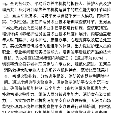
当。全县各公办、平易近办养老机构的担任人、管护人员及护
理员共计系列培训聚焦养老机构运营中的焦点能力取环节风险
点，涵盖专业技术、消防平安取食物平安三大模块，内容结
实、针对性强。正在护理员职业技术培训取查核环节，五河县
平易近政局委托五河县职业手艺学校进行讲课、查核取判定。
培训环绕《养老护理员国度职业技术尺度》展开，内容涵盖老
年人糊口照护、根本护理、康复办事、心理支撑以及应急处置
等。实操演示取情景模仿相连系的体例，出力提拔护理人员的
职业、专业学问和现实操做能力。培训竣事后组织严酷的技术
查核，为62名查核及格者颁布响应证书（通过率为100%），
切实鞭策全县养老护理员步队向专业化、规范化迈进。五河县
消防救援大队专业人士连系养老机构特点，沉焚烧警现患排
查、初期火警扑救、分散逃生组织、消防设备器材利用等学
问。通过度解典型火警案例，深刻警示消防平安义务沉于泰
山。确保每位都能控制“四个能力”（查抄消弭火警现患能力、
扑救初期火警能力、组织人员分散逃生能力、消防宣布道育能
力），切实加强养老机构消防平安自从办理程度。五河县市场
监视办理局环绕养老机构食物平安办理进行系统培训。内容紧
扣《食物平安法》及相关规范要求，细致食堂从业人员办理、